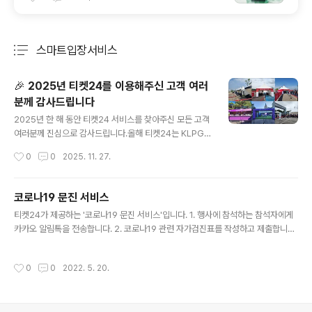
스마트입장서비스
분류 전체보기
주요 글 목록
🎉 2025년 티켓24를 이용해주신 고객 여러
분께 감사드립니다
글 내용
2025년 한 해 동안 티켓24 서비스를 찾아주신 모든 고객
여러분께 진심으로 감사드립니다.올해 티켓24는 KLPG
A, KPGA 프로 골프대회, 아마추어 골프대회,그리고 현대
작성시간
0
0
2025. 11. 27.
자동차 한국양궁대회 등 다양한 스포츠 이벤트에입장권 서
비스를 제공하며 여러분과 함께할 수 있었습니다. 여러분
의 성원에 힘입어 티켓24는 한층 더 성장할 수 있었으며,
코로나19 문진 서비스
보다 편리하고 다양한 경험을 제공하기 위해 겨우내 새로
글 내용
티켓24가 제공하는 '코로나19 문진 서비스'입니다. 1. 행사에 참석하는 참석자에게
운 서비스 개발에 집중하고 있습니다. 다가오는 2026년
카카오 알림톡을 전송합니다. 2. 코로나19 관련 자가검진표를 작성하고 제출합니다.
봄한층 업그레이드 된 기능으로 주최사/대행사/갤러리 여
3. 완료 후 생성된 QR코드로 행사장에 입장합니다. 4. 주최측에서는 언제, 누가 입
러분을 찾아뵙겠습니다. 앞으로도 많은 관심과 응원 부탁
장했는지 코로나19 문진표에는 이상이 없는지를 관리도구를 통해서 확인할 수 있습
드립니다.감사합니다.티켓24 드림
작성시간
0
0
2022. 5. 20.
니다.