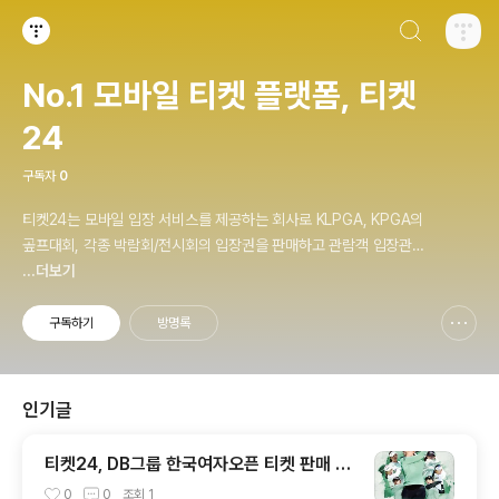
검색하기
티스토리
No.1 모바일 티켓 플랫폼, 티켓
24
구독자
0
티켓24는 모바일 입장 서비스를 제공하는 회사로 KLPGA, KPGA의
곺프대회, 각종 박람회/전시회의 입장권을 판매하고 관람객 입장관련
시스템을 제공합니다
...더보기
구독하기
방명록
신고하기 레이어
열기
인기글
티켓24, DB그룹 한국여자오픈 티켓 판매 개
시
0
0
조회
1