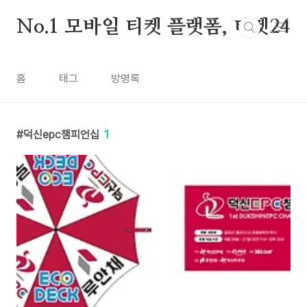
본문 바로가기
No.1 모바일 티켓 플랫폼, 티켓24
홈
태그
방명록
덕신epc챔피언십
1