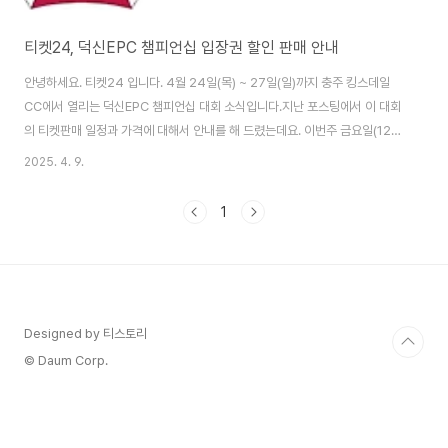
티켓24, 덕신EPC 챔피언십 입장권 할인 판매 안내
안녕하세요. 티켓24 입니다. 4월 24일(목) ~ 27일(일)까지 충주 킹스데일
CC에서 열리는 덕신EPC 챔피언십 대회 소식입니다.지난 포스팅에서 이 대회
의 티켓판매 일정과 가격에 대해서 안내를 해 드렸는데요. 이번주 금요일(12
일) 까지 이번 대회 입장권을 20% 할인판매하기로 하여 긴급으로 글을 올립니
2025. 4. 9.
다. 주중권 정가 1만원 할인가 8천원주말권 정가 2만원 할인가 16,000원 입
장권을 구매하신 분들께는 대회장 입장할 때 기념품으로 우산과 스크래치 복권
1
을 증정합니다.이번 대회 우산이 다른 대회보다 엄청 좋다고 하네요.단가도 높
고 자외선 차단이 되는 고품질의 골프 우산이라고 합니다. 또, 갤러리에게 증정
되는 추첨 경품도 상당하다고 하네요.주말에 충주 킹스데일CC에 오셔서
KLPGA 선수들의 멋진 플레..
Designed by 티스토리
© Daum Corp.